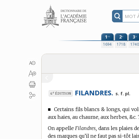
Aller au contenu
1
2
3
re
e
e
1694
1718
174
FILANDRES.
e
s. f. pl.
4
ÉDITION
■
Certains fils blancs & longs, qui vo
aux haies, au chaume, aux herbes, &c.
On appelle
Filandres,
dans les plaies de
des marques qu’il ne faut pas si-tôt lai