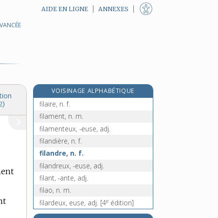
AIDE EN LIGNE
ANNEXES
AVANCÉE
e
figurisme, n. m.
[8
édition]
e
figuriste, n. m.
[8
édition]
fil, n. m.
filable, adj.
fil-à-fil, n. m. inv.
VOISINAGE ALPHABÉTIQUE
filage, n. m.
tion
filaire, n. f.
2)
filament, n. m.
filamenteux, -euse, adj.
filandière, n. f.
filandre, n. f.
filandreux, -euse, adj.
hent
filant, -ante, adj.
filao, n. m.
nt
e
filardeux, euse, adj.
[4
édition]
filariose, n. f.