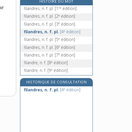
HISTOIRE DU MOT
filasse, n. f.
ne
re
filandres, n. f. pl.
[1
édition]
filassier, -ière, n.
e
filandres, n. f. pl.
[2
édition]
filateur, n. m.
e
filandres, n. f. pl.
[3
édition]
filature, n. f.
e
filandres, n. f. pl.
[4
édition]
e
filandres, n. f. pl.
[5
édition]
e
filandres, n. f. pl.
[6
édition]
e
filandres, n. f. pl.
[7
édition]
e
filandre, n. f.
[8
édition]
e
filandre, n. f.
[9
édition]
HISTORIQUE DE CONSULTATION
e
filandres, n. f. pl.
[4
édition]