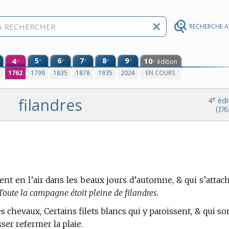
RECHERCHE 
4
5
6
7
8
9
10
e
e
e
e
e
édition
e
e
0
1762
1798
1835
1878
1935
2024
EN COURS
filandres
e
4
édi
(176
lent en l’air dans les beaux jours d’automne, & qui s’attac
Toute la campagne étoit pleine de filandres.
s chevaux, Certains filets blancs qui y paroissent, & qui so
sser refermer la plaie.