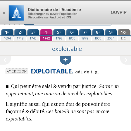
Aller au contenu
Dictionnaire de l’Académie
OUVRIR
×
Télécharger ou ouvrir l’application
Disponible sur Android et iOS
1
2
3
4
5
6
7
8
9
10
re
e
e
e
e
e
e
e
e
e
1694
1718
1740
1762
1798
1835
1878
1935
2024
E.C.
exploitable
EXPLOITABLE.
e
adj. de t. g.
4
ÉDITION
■
Qui peut être saisi & vendu par Justice.
Garnir un
appartement, une maison de meubles exploitables.
Il signifie aussi, Qui est en état de pouvoir être
façonné & débité.
Ces bois-là ne sont pas encore
exploitables.