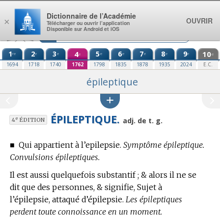
Aller au contenu
Dictionnaire de l’Académie
OUVRIR
×
Télécharger ou ouvrir l’application
Disponible sur Android et iOS
1
2
3
4
5
6
7
8
9
10
re
e
e
e
e
e
e
e
e
e
1694
1718
1740
1762
1798
1835
1878
1935
2024
E.C.
épileptique
ÉPILEPTIQUE.
e
adj. de t. g.
4
ÉDITION
■
Qui appartient à l’epilepsie.
Symptôme épileptique.
Convulsions épileptiques.
Il est aussi quelquefois substantif ; & alors il ne se
dit que des personnes, & signifie, Sujet à
l’épilepsie, attaqué d’épilepsie.
Les épileptiques
perdent toute connoissance en un moment.