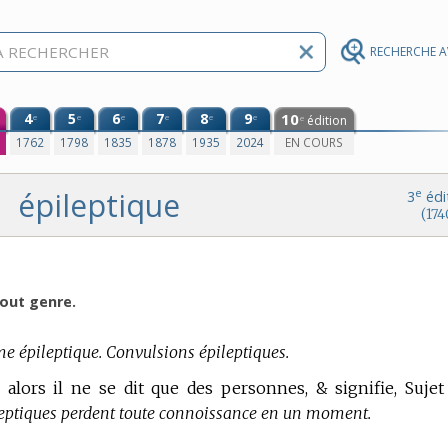
RECHERCHE 
4
5
6
7
8
9
10
e
e
e
e
e
e
édition
e
0
1762
1798
1835
1878
1935
2024
EN COURS
épileptique
e
3
édi
(174
tout genre.
 épileptique. Convulsions épileptiques.
& alors il ne se dit que des personnes, & signifie, Sujet
leptiques perdent toute connoissance en un moment.