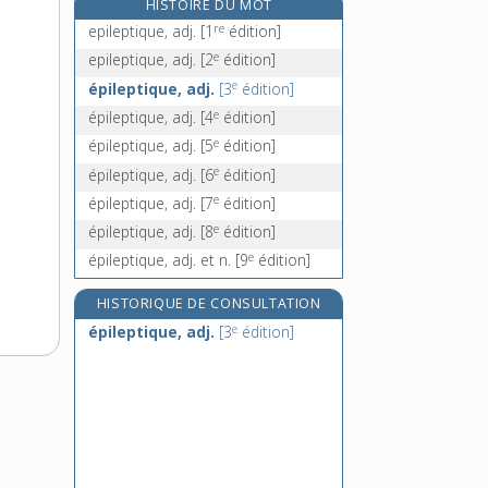
HISTOIRE DU MOT
épilogueur, -euse, n.
re
epileptique, adj.
[1
édition]
épinaie, n. f.
e
epileptique, adj.
[2
édition]
épinard, n. m.
e
épileptique, adj.
[3
édition]
épinçage, n. m.
e
épileptique, adj.
[4
édition]
e
épileptique, adj.
[5
édition]
e
épileptique, adj.
[6
édition]
e
épileptique, adj.
[7
édition]
e
épileptique, adj.
[8
édition]
e
épileptique, adj. et n.
[9
édition]
HISTORIQUE DE CONSULTATION
e
épileptique, adj.
[3
édition]