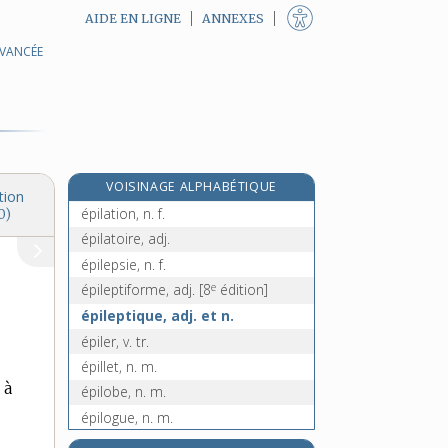
AIDE EN LIGNE
ANNEXES
AVANCÉE
épigraphe, n. f.
épigraphie, n. f.
épigraphique, adj.
épigraphiste, n.
épigyne, adj.
VOISINAGE ALPHABÉTIQUE
épilage, n. m.
tion
épilation, n. f.
0)
épilatoire, adj.
épilepsie, n. f.
e
épileptiforme, adj.
[8
édition]
épileptique, adj. et n.
épiler, v. tr.
épillet, n. m.
 à
épilobe, n. m.
épilogue, n. m.
épiloguer, v. tr. et intr.