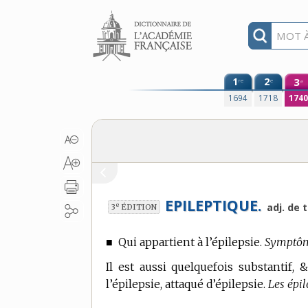
Aller au contenu
1
2
3
re
e
e
1694
1718
174
EPILEPTIQUE.
e
adj. de 
3
ÉDITION
■
Qui appartient à l’épilepsie.
Symptôme
Il est aussi quelquefois substantif, 
l’épilepsie, attaqué d’épilepsie.
Les épi