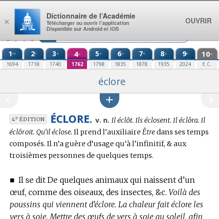
Aller au contenu
Dictionnaire de l’Académie
OUVRIR
×
Télécharger ou ouvrir l’application
Disponible sur Android et iOS
1
2
3
4
5
6
7
8
9
10
re
e
e
e
e
e
e
e
e
e
1694
1718
1740
1762
1798
1835
1878
1935
2024
E.C.
éclore
ÉCLORE.
Conjugaison
e
v. n.
Il éclôt. Ils éclosent. Il éclôra. Il
4
ÉDITION
:
éclôroit. Qu’il éclose.
Il prend l’auxiliaire
Être
dans ses temps
composés. Il n’a guère d’usage qu’à l’infinitif, & aux
troisièmes personnes de quelques temps.
■
Il se dit De quelques animaux qui naissent d’un
œuf, comme des oiseaux, des insectes, &c.
Voilà des
poussins qui viennent d’éclore. La chaleur fait éclore les
vers à soie. Mettre des œufs de vers à soie au soleil, afin