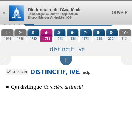
Aller au contenu
Dictionnaire de l’Académie
OUVRIR
×
Télécharger ou ouvrir l’application
Disponible sur Android et iOS
1
2
3
4
5
6
7
8
9
10
e
e
e
e
e
e
re
e
e
e
1694
1718
1740
1762
1798
1835
1878
1935
2024
E.C.
distinctif, ive
DISTINCTIF, IVE.
e
adj.
4
ÉDITION
■
Qui distingue.
Caractère distinctif.