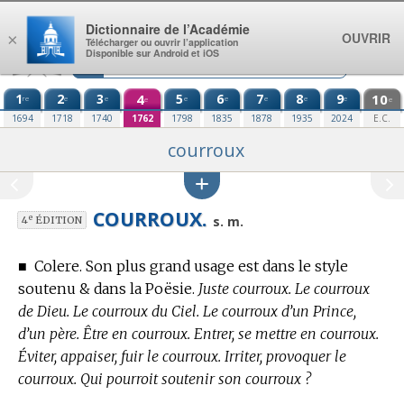
Aller au contenu
Dictionnaire de l’Académie
OUVRIR
×
Télécharger ou ouvrir l’application
Disponible sur Android et iOS
1
2
3
4
5
6
7
8
9
10
re
e
e
e
e
e
e
e
e
e
1694
1718
1740
1762
1798
1835
1878
1935
2024
E.C.
courroux
COURROUX.
e
s. m.
4
ÉDITION
■
Colere. Son plus grand usage est dans le style
soutenu & dans la Poësie.
Juste courroux. Le courroux
de Dieu. Le courroux du Ciel. Le courroux d’un Prince,
d’un père. Être en courroux. Entrer, se mettre en courroux.
Éviter, appaiser, fuir le courroux. Irriter, provoquer le
courroux. Qui pourroit soutenir son courroux ?