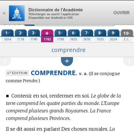
Aller au contenu
Dictionnaire de l’Académie
OUVRIR
×
Télécharger ou ouvrir l’application
Disponible sur Android et iOS
1
2
3
4
5
6
7
8
9
10
re
e
e
e
e
e
e
e
e
e
1694
1718
1740
1762
1798
1835
1878
1935
2024
E.C.
comprendre
COMPRENDRE.
Conjugaison
e
v. a.
(Il se conjugue
4
ÉDITION
:
comme
Prendre.
)
■
Contenir en soi, renfermer en soi.
Le globe de la
terre comprend les quatre parties du monde. L’Europe
comprend plusieurs grands Royaumes. La France
comprend plusieurs Provinces.
Il se dit aussi en parlant Des choses morales.
La