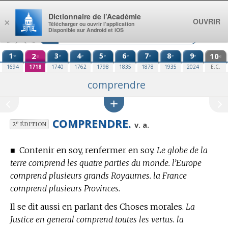
Aller au contenu
Dictionnaire de l’Académie
OUVRIR
×
Télécharger ou ouvrir l’application
Disponible sur Android et iOS
1
2
3
4
5
6
7
8
9
10
re
e
e
e
e
e
e
e
e
e
1694
1718
1740
1762
1798
1835
1878
1935
2024
E.C.
comprendre
COMPRENDRE.
e
v. a.
2
ÉDITION
■
Contenir en soy, renfermer en soy.
Le globe de la
terre comprend les quatre parties du monde. l’Europe
comprend plusieurs grands Royaumes. la France
comprend plusieurs Provinces.
Il se dit aussi en parlant des Choses morales.
La
Justice en general comprend toutes les vertus. la