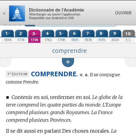
Aller au contenu
Dictionnaire de l’Académie
OUVRIR
×
Télécharger ou ouvrir l’application
Disponible sur Android et iOS
1
2
3
4
5
6
7
8
9
10
re
e
e
e
e
e
e
e
e
e
1694
1718
1740
1762
1798
1835
1878
1935
2024
E.C.
comprendre
COMPRENDRE.
Conjugaison
e
v. a.
Il se conjugue
3
ÉDITION
:
comme
Prendre.
■
Contenir en soi, renfermer en soi.
Le globe de la
terre comprend les quatre parties du monde. L’Europe
comprend plusieurs grands Royaumes. La France
comprend plusieurs Provinces.
Il se dit aussi en parlant Des choses morales.
La