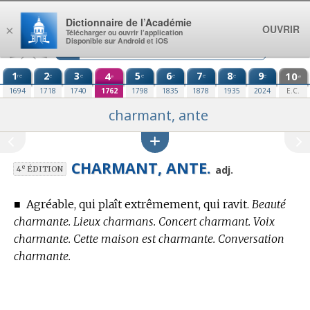
Aller au contenu
Dictionnaire de l’Académie
OUVRIR
×
Télécharger ou ouvrir l’application
Disponible sur Android et iOS
1
2
3
4
5
6
7
8
9
10
re
e
e
e
e
e
e
e
e
e
1694
1718
1740
1762
1798
1835
1878
1935
2024
E.C.
charmant, ante
CHARMANT, ANTE.
e
adj.
4
ÉDITION
■
Agréable, qui plaît extrêmement, qui ravit.
Beauté
charmante. Lieux charmans. Concert charmant. Voix
charmante. Cette maison est charmante. Conversation
charmante.