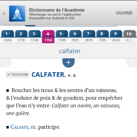
Aller au contenu
Dictionnaire de l’Académie
OUVRIR
×
Télécharger ou ouvrir l’application
Disponible sur Android et iOS
1
2
3
4
5
6
7
8
9
10
re
e
e
e
e
e
e
e
e
e
1694
1718
1740
1762
1798
1835
1878
1935
2024
E.C.
calfater
CALFATER.
e
v. a.
4
ÉDITION
■
Boucher les trous & les sentes d’un vaisseau,
& l’enduire de poix & de goudron, pour empêcher
que l’eau n’y entre.
Calfater un navire, un vaisseau,
une galère.
Calfaté, ée.
■
participe.