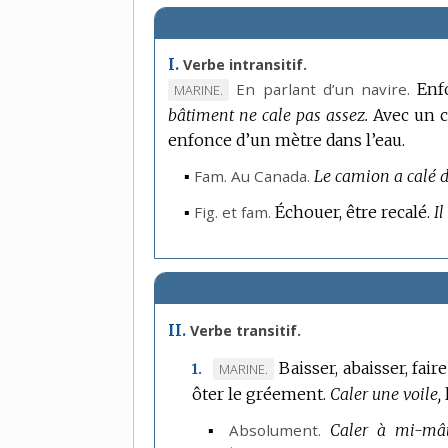
I.
Verbe intransitif.
En parlant d’un navire.
Enf
MARQUE
MARINE.
bâtiment ne cale pas assez.
DE
Avec un 
enfonce d’un mètre dans l’eau.
DOMAINE
:
▪
Fam.
Au Canada.
Le camion a calé d
▪
Fig.
et
fam.
Échouer, être recalé.
I
II.
Verbe transitif.
Baisser, abaisser, fair
MARQUE
MARINE.
1.
ôter le gréement.
DE
Caler une voile,
DOMAINE
▪
Absolument.
Caler à mi-mât,
: