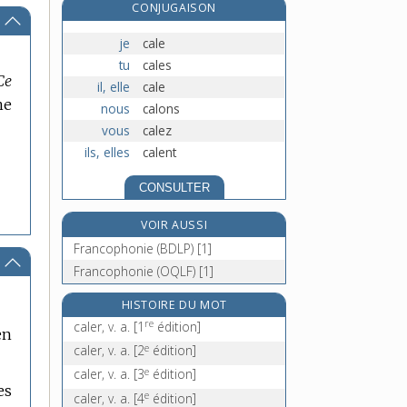
CONJUGAISON
calfeutrage, n. m.
calfeutrer, v. tr.
je
cale
calibrage, n. m.
tu
cales
Ce
il, elle
cale
calibre, n. m.
ne
nous
calons
vous
calez
ils, elles
calent
CONSULTER
VOIR AUSSI
Francophonie (BDLP) [1]
Francophonie (OQLF) [1]
HISTOIRE DU MOT
re
caler, v. a.
[1
édition]
en
e
caler, v. a.
[2
édition]
e
caler, v. a.
[3
édition]
es
e
caler, v. a.
[4
édition]