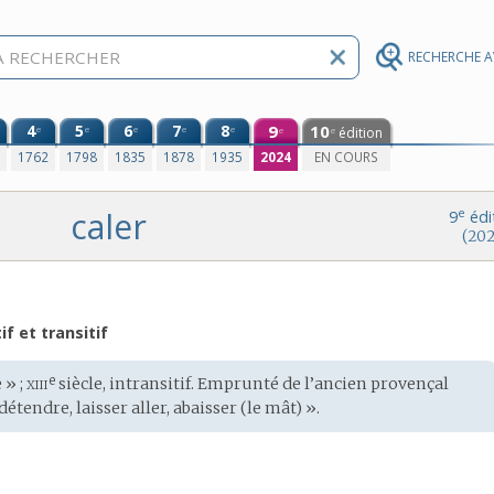
RECHERCHE 
4
5
6
7
8
9
10
e
e
e
e
e
édition
e
e
0
1762
1798
1835
1878
1935
2024
EN COURS
caler
e
9
édi
(202
if et transitif
xiii
e
 » ;
siècle, intransitif. Emprunté de l’
ancien provençal
détendre, laisser aller, abaisser (le mât) ».