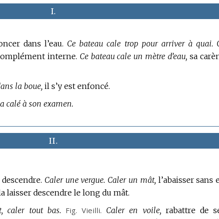
I.
oncer dans l’eau.
Ce bateau cale trop pour arriver à quai.
complément interne.
Ce bateau cale un mètre d’eau,
sa carè
ans la boue,
il s’y est enfoncé.
l a calé à son examen.
II.
e descendre.
Caler une vergue.
Caler un mât,
l’abaisser sans 
la laisser descendre le long du mât.
 caler tout bas.
Fig.
Vieilli.
Caler en voile,
rabattre de s