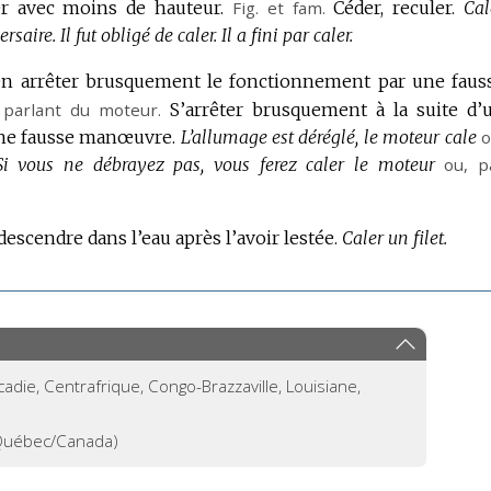
ler avec moins de hauteur.
Fig.
et
fam.
Céder, reculer.
Cal
ersaire.
Il fut obligé de caler.
Il a fini par caler.
en arrêter brusquement le fonctionnement par une faus
parlant du moteur.
S’arrêter brusquement à la suite d’
ne fausse manœuvre.
L’allumage est déréglé, le moteur cale
o
Si vous ne débrayez pas, vous ferez caler le moteur
ou,
p
 descendre dans l’eau après l’avoir lestée.
Caler un filet.
cadie, Centrafrique, Congo-Brazzaville, Louisiane,
uébec/Canada)