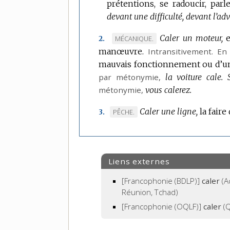
prétentions, se radoucir, par
devant une difficulté, devant l’adv
Caler un moteur,
MARQUE
MÉCANIQUE.
2.
manœuvre.
DE
Intransitivement.
En 
mauvais fonctionnement ou d’u
DOMAINE
par métonymie
:
,
la voiture cale.
métonymie
,
vous calerez.
Caler une ligne,
la faire
MARQUE
PÊCHE.
3.
DE
DOMAINE
:
Liens externes
[Francophonie (BDLP)]
caler
(A
Réunion, Tchad)
[Francophonie (OQLF)]
caler
(Q