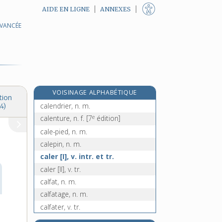
AIDE EN LIGNE
ANNEXES
AVANCÉE
calembour, n. m.
calembredaine, n. f.
e
calencar, n. m.
[7
édition]
calendaire, adj.
e
calender, n. m.
[7
édition]
VOISINAGE ALPHABÉTIQUE
calendes, n. f. pl.
tion
calendrier, n. m.
4)
e
calenture, n. f.
[7
édition]
cale-pied, n. m.
calepin, n. m.
caler [I], v. intr. et tr.
caler [II], v. tr.
calfat, n. m.
calfatage, n. m.
calfater, v. tr.
re
calfateur, n. m.
[1
édition]