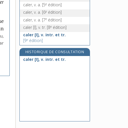
er
e
caler, v. a.
[5
édition]
e
caler, v. a.
[6
édition]
e
caler, v. a.
[7
édition]
se
e
caler [I], v. tr.
[8
édition]
un
caler [I], v. intr. et tr.
u,
e
[9
édition]
ar
HISTORIQUE DE CONSULTATION
caler [I], v. intr. et tr.