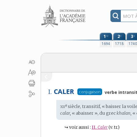
Aller au contenu
1
2
3
re
e
e
1694
1718
174
CALER
I.
conjugaison
verbe intransit
xii
e
Étymologie
siècle, transitif, « baisser la voile
:
calar,
« abaisser », du
grec
khalan,
« 
↪
voir aussi :
II.
Caler
(v. tr.)