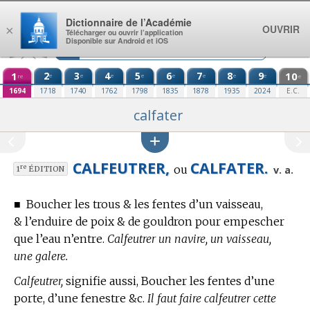
Aller au contenu
Dictionnaire de l’Académie
OUVRIR
×
Télécharger ou ouvrir l’application
Disponible sur Android et iOS
1
2
3
4
5
6
7
8
9
10
e
e
e
e
e
e
e
e
re
e
1694
1718
1740
1762
1798
1835
1878
1935
2024
E.C.
calfater
CALFEUTRER,
CALFATER.
ou
re
v. a.
1
ÉDITION
■
Boucher les trous & les fentes d’un vaisseau,
& l’enduire de poix & de gouldron pour empescher
que l’eau n’entre.
Calfeutrer un navire, un vaisseau,
une galere.
Calfeutrer,
signifie aussi, Boucher les fentes d’une
porte, d’une fenestre &c.
Il faut faire calfeutrer cette