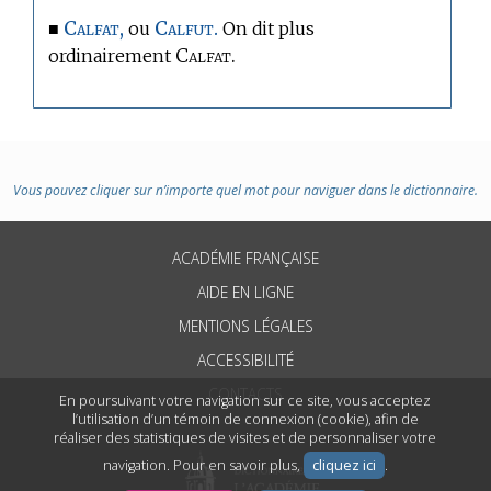
Calfat,
Calfut.
■
ou
On dit plus
Calfat.
ordinairement
Vous pouvez cliquer sur n’importe quel mot pour naviguer dans le dictionnaire.
ACADÉMIE FRANÇAISE
AIDE EN LIGNE
MENTIONS LÉGALES
ACCESSIBILITÉ
CONTACTS
En poursuivant votre navigation sur ce site, vous acceptez
l’utilisation d’un témoin de connexion (cookie), afin de
réaliser des statistiques de visites et de personnaliser votre
navigation. Pour en savoir plus,
cliquez ici
.