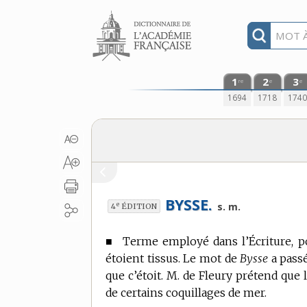
Aller au contenu
1
2
3
re
e
e
1694
1718
174
BYSSE.
e
s. m.
4
ÉDITION
■
Terme employé dans l’Écriture, p
étoient tissus.
Le mot de
Bysse
a passé
que c’étoit. M. de Fleury prétend que 
de certains coquillages de mer.