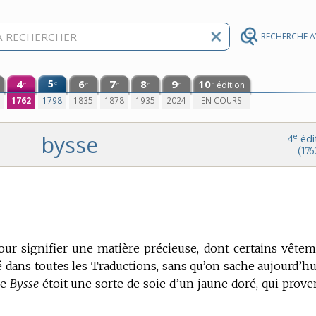
RECHERCHE 
4
5
6
7
8
9
10
e
édition
e
e
e
e
e
e
0
1762
1798
1835
1878
1935
2024
EN COURS
bysse
e
4
édi
(176
our signifier une matière précieuse, dont certains vête
 dans toutes les Traductions, sans qu’on sache aujourd’hu
le
Bysse
étoit une sorte de soie d’un jaune doré, qui prove