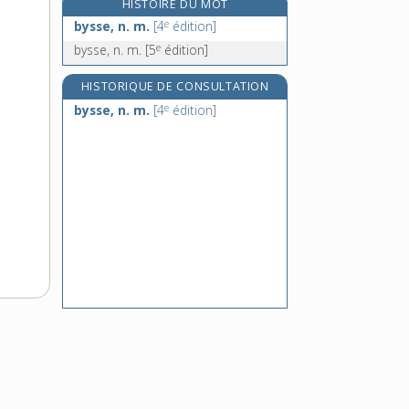
HISTOIRE DU MOT
ça, pron. dém.
e
bysse, n. m.
[4
édition]
çà [I], adv. de lieu
e
bysse, n. m.
[5
édition]
çà [II], interj.
HISTORIQUE DE CONSULTATION
Ca, symb.
e
bysse, n. m.
[4
édition]