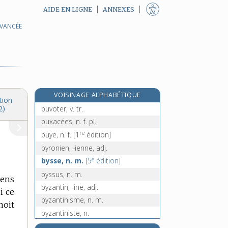
AIDE EN LIGNE
ANNEXES
AVANCÉE
e
buvant, ante, adj.
[7
édition]
buvard, n. m.
buvée, n. f.
buvetier, -ière, n.
buvette, n. f.
VOISINAGE ALPHABÉTIQUE
buveur, -euse, n.
tion
buvoter, v. tr.
2)
buxacées, n. f. pl.
re
buye, n. f.
[1
édition]
byronien, -ienne, adj.
e
bysse, n. m.
[5
édition]
byssus, n. m.
mens
byzantin, -ine, adj.
i ce
byzantinisme, n. m.
noit
byzantiniste, n.
c, n. m. inv.