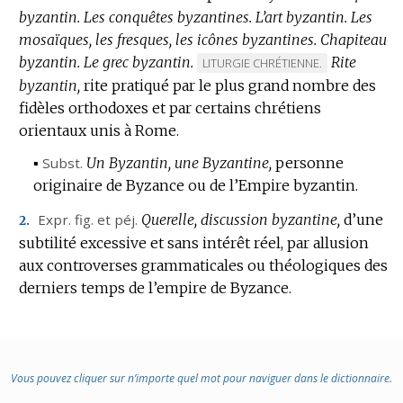
byzantin.
Les conquêtes byzantines.
L’art byzantin.
Les
mosaïques, les fresques, les icônes byzantines.
Chapiteau
byzantin.
Le grec byzantin.
Rite
MARQUE
LITURGIE CHRÉTIENNE.
byzantin,
rite pratiqué par le plus grand nombre des
DE
fidèles orthodoxes et par certains chrétiens
DOMAINE
orientaux unis à Rome.
:
▪
Subst.
Un Byzantin, une Byzantine,
personne
originaire de Byzance ou de l’Empire byzantin.
Expr.
fig.
et
péj.
Querelle, discussion byzantine,
d’une
2.
subtilité excessive et sans intérêt réel, par allusion
aux controverses grammaticales ou théologiques des
derniers temps de l’empire de Byzance.
Vous pouvez cliquer sur n’importe quel mot pour naviguer dans le dictionnaire.