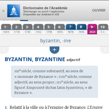
Aller au contenu
Dictionnaire de l’Académie
OUVRIR
×
Télécharger ou ouvrir l’application
Disponible sur Android et iOS
1
2
3
4
5
6
7
8
9
10
e
e
re
e
e
e
e
e
e
e
1694
1718
1740
1762
1798
1835
1878
1935
2024
E.C.
byzantin, -ine
BYZANTIN, BYZANTINE
adjectif
xiii
e
Étymologie
siècle, comme substantif, au sens de
:
xviii
e
« monnaie de Byzance » ;
siècle, comme
xix
e
adjectif, au sens propre ;
siècle, au sens
figuré. Emprunté du
bas latin
byzantinus,
« de
Byzance ».
Relatif à la ville ou à l’empire de Byzance.
L’Empire
1.