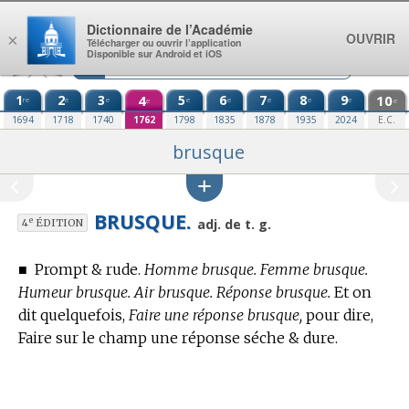
Aller au contenu
Dictionnaire de l’Académie
OUVRIR
×
Télécharger ou ouvrir l’application
Disponible sur Android et iOS
1
2
3
4
5
6
7
8
9
10
re
e
e
e
e
e
e
e
e
e
1694
1718
1740
1762
1798
1835
1878
1935
2024
E.C.
brusque
BRUSQUE.
e
adj. de t. g.
4
ÉDITION
■
Prompt & rude.
Homme brusque. Femme brusque.
Humeur brusque. Air brusque. Réponse brusque.
Et on
dit quelquefois,
Faire une réponse brusque,
pour dire,
Faire sur le champ une réponse séche & dure.