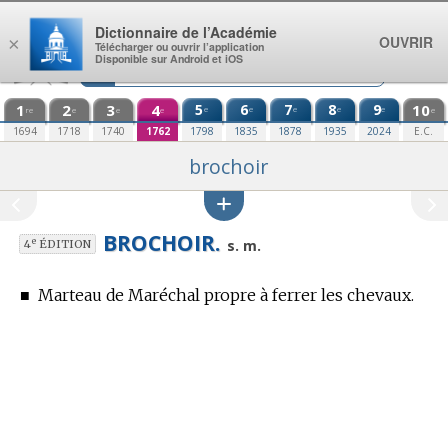
Aller au contenu
Dictionnaire de l’Académie
OUVRIR
×
Télécharger ou ouvrir l’application
Disponible sur Android et iOS
1
2
3
4
5
6
7
8
9
10
e
e
e
e
e
re
e
e
e
e
1694
1718
1740
1762
1798
1835
1878
1935
2024
E.C.
brochoir
BROCHOIR.
e
s. m.
4
ÉDITION
■
Marteau de Maréchal propre à ferrer les chevaux.