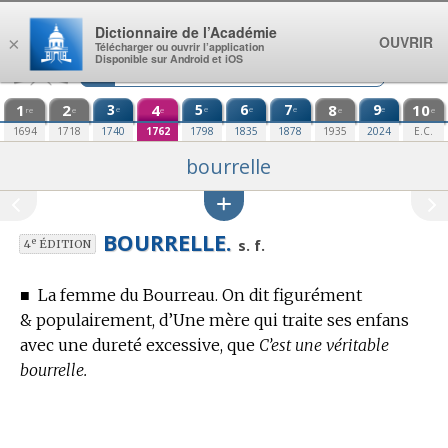
Aller au contenu
Dictionnaire de l’Académie
OUVRIR
×
Télécharger ou ouvrir l’application
Disponible sur Android et iOS
1
2
3
4
5
6
7
8
9
10
e
e
e
e
e
re
e
e
e
e
1694
1718
1740
1762
1798
1835
1878
1935
2024
E.C.
bourrelle
BOURRELLE.
e
s. f.
4
ÉDITION
■
La femme du Bourreau.
On dit figurément
& populairement, d’Une mère qui traite ses enfans
avec une dureté excessive, que
C’est une véritable
bourrelle.