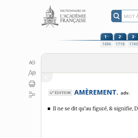
Aller au contenu
1
2
3
re
e
e
1694
1718
174
AMÈREMENT.
e
adv.
4
ÉDITION
■
Il ne se dit qu’au figuré, & signifie