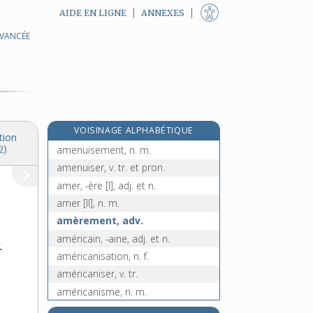
AIDE EN LIGNE
ANNEXES
AVANCÉE
amène, adj.
amenée, n. f.
amener, v. tr.
aménité, n. f.
aménorrhée, n. f.
e
VOISINAGE ALPHABÉTIQUE
amentacées, n. f. pl.
[8
édition]
tion
amenuisement, n. m.
2)
amenuiser, v. tr. et pron.
amer, -ère [I], adj. et n.
amer [II], n. m.
amèrement, adv.
américain, -aine, adj. et n.
.
américanisation, n. f.
américaniser, v. tr.
américanisme, n. m.
américaniste, adj. et n.