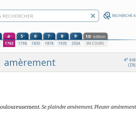
RECHERCHE 
4
5
6
7
8
9
10
e
e
e
e
e
édition
e
e
0
1762
1798
1835
1878
1935
2024
EN COURS
amèrement
e
4
édi
(176
, Douloureusement.
Se plaindre amèrement. Pleurer amèrement