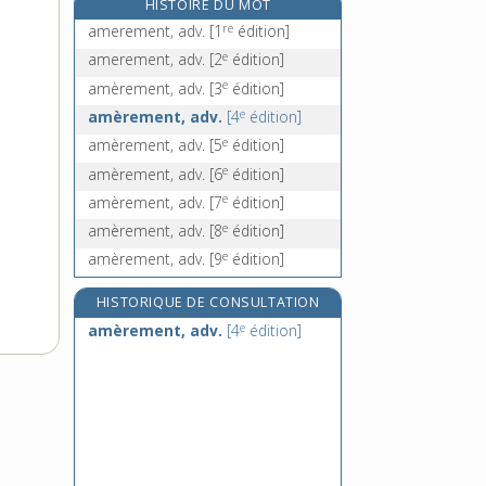
HISTOIRE DU MOT
américium, n. m.
re
amerement, adv.
[1
édition]
amérindien, -ienne, adj.
e
amerement, adv.
[2
édition]
amerrir, v. intr.
e
amèrement, adv.
[3
édition]
amerrissage, n. m.
e
amèrement, adv.
[4
édition]
e
amèrement, adv.
[5
édition]
e
amèrement, adv.
[6
édition]
e
amèrement, adv.
[7
édition]
e
amèrement, adv.
[8
édition]
e
amèrement, adv.
[9
édition]
HISTORIQUE DE CONSULTATION
e
amèrement, adv.
[4
édition]