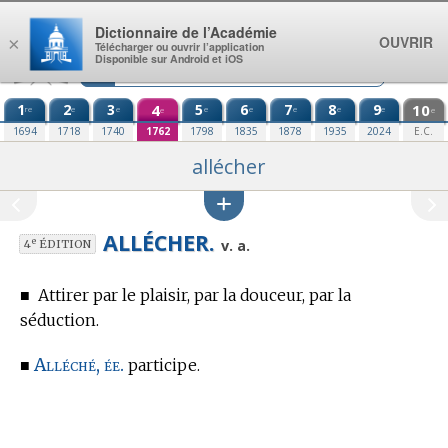
Aller au contenu
Dictionnaire de l’Académie
OUVRIR
×
Télécharger ou ouvrir l’application
Disponible sur Android et iOS
1
2
3
4
5
6
7
8
9
10
re
e
e
e
e
e
e
e
e
e
1694
1718
1740
1762
1798
1835
1878
1935
2024
E.C.
allécher
ALLÉCHER.
e
v. a.
4
ÉDITION
■
Attirer par le plaisir, par la douceur, par la
séduction.
Alléché, ée.
■
participe.