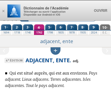
Aller au contenu
Dictionnaire de l’Académie
OUVRIR
×
Télécharger ou ouvrir l’application
Disponible sur Android et iOS
1
2
3
4
5
6
7
8
9
10
re
e
e
e
e
e
e
e
e
e
1694
1718
1740
1762
1798
1835
1878
1935
2024
E.C.
adjacent, ente
ADJACENT, ENTE.
e
adj.
4
ÉDITION
■
Qui est situé auprès, qui est aux environs.
Pays
adjacent. Lieux adjacens. Terres adjacentes. Isles
adjacentes. Tout le pays adjacent.