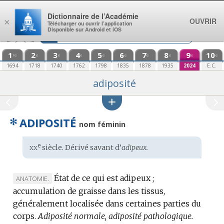
Aller au contenu
Dictionnaire de l’Académie
OUVRIR
×
Télécharger ou ouvrir l’application
Disponible sur Android et iOS
1
2
3
4
5
6
7
8
9
10
re
e
e
e
e
e
e
e
e
e
1694
1718
1740
1762
1798
1835
1878
1935
2024
E.C.
adiposité
✻
ADIPOSITÉ
nom féminin
xx
e
Étymologie
siècle. Dérivé savant d’
adipeux.
:
État de ce qui est adipeux ;
MARQUE
ANATOMIE.
accumulation de graisse dans les tissus,
DE
généralement localisée dans certaines parties du
DOMAINE
corps.
:
Adiposité normale, adiposité pathologique.