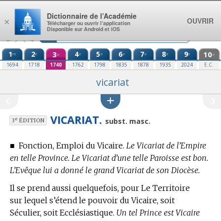
Aller au contenu
Dictionnaire de l’Académie
OUVRIR
×
Télécharger ou ouvrir l’application
Disponible sur Android et iOS
1
2
3
4
5
6
7
8
9
10
re
e
e
e
e
e
e
e
e
e
1694
1718
1740
1762
1798
1835
1878
1935
2024
E.C.
vicariat
VICARIAT.
e
subst. masc.
3
ÉDITION
■
Fonction, Emploi du Vicaire.
Le Vicariat de l’Empire
en telle Province. Le Vicariat d’une telle Paroisse est bon.
L’Evêque lui a donné le grand Vicariat de son Diocèse.
Il se prend aussi quelquefois, pour Le Territoire
sur lequel s’étend le pouvoir du Vicaire, soit
Séculier, soit Ecclésiastique.
Un tel Prince est Vicaire