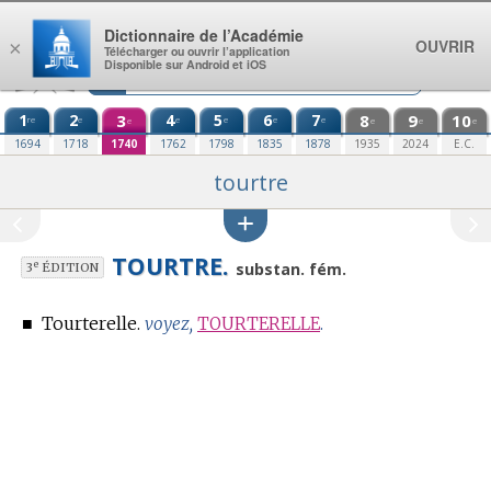
Aller au contenu
Dictionnaire de l’Académie
OUVRIR
×
Télécharger ou ouvrir l’application
Disponible sur Android et iOS
1
2
3
4
5
6
7
8
9
10
re
e
e
e
e
e
e
e
e
e
1694
1718
1740
1762
1798
1835
1878
1935
2024
E.C.
tourtre
TOURTRE.
e
substan. fém.
3
ÉDITION
■
Tourterelle.
voyez,
TOURTERELLE
.