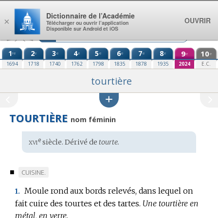
Aller au contenu
Dictionnaire de l’Académie
OUVRIR
×
Télécharger ou ouvrir l’application
Disponible sur Android et iOS
1
2
3
4
5
6
7
8
9
10
re
e
e
e
e
e
e
e
e
e
1694
1718
1740
1762
1798
1835
1878
1935
2024
E.C.
tourtière
TOURTIÈRE
nom féminin
xvi
e
Étymologie
siècle. Dérivé de
tourte.
:
■
MARQUE
CUISINE.
DE
Moule rond aux bords relevés, dans lequel on
1.
DOMAINE
fait cuire des tourtes et des tartes.
Une tourtière en
:
métal, en verre.