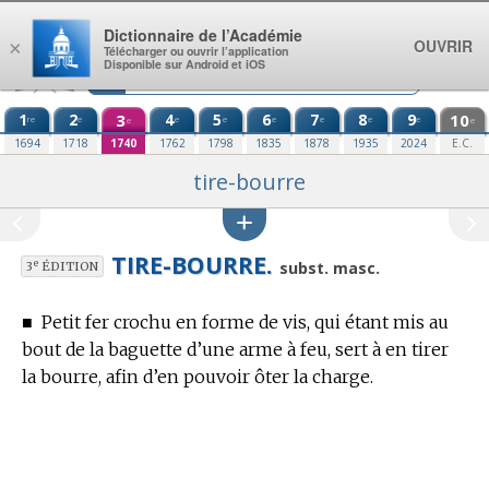
Aller au contenu
Dictionnaire de l’Académie
OUVRIR
×
Télécharger ou ouvrir l’application
Disponible sur Android et iOS
1
2
3
4
5
6
7
8
9
10
re
e
e
e
e
e
e
e
e
e
1694
1718
1740
1762
1798
1835
1878
1935
2024
E.C.
tire-bourre
TIRE-BOURRE.
e
subst. masc.
3
ÉDITION
■
Petit fer crochu en forme de vis, qui étant mis au
bout de la baguette d’une arme à feu, sert à en tirer
la bourre, afin d’en pouvoir ôter la charge.