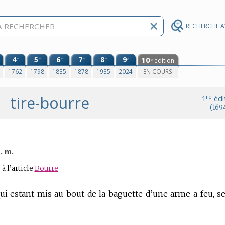
RECHERCHE 
4
5
6
7
8
9
10
e
e
e
e
e
e
édition
e
0
1762
1798
1835
1878
1935
2024
EN COURS
tire-bourre
re
1
édi
(169
. m.
)
à l’article
Bourre
qui estant mis au bout de la baguette d’une arme a feu, se