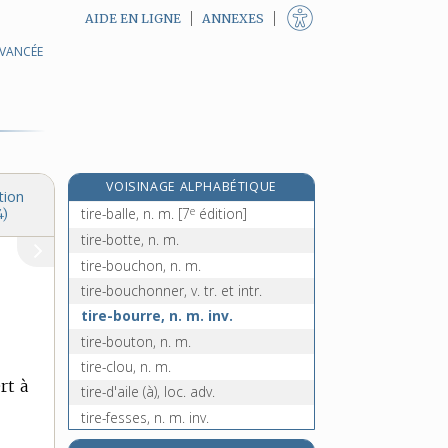
AIDE EN LIGNE
ANNEXES
AVANCÉE
e
tirasser, v. tr.
[7
édition]
tire [I], n. f.
tire [II], n. f.
tire- [III], préf.
tiré, n. m.
VOISINAGE ALPHABÉTIQUE
tire-au-flanc, n. m. inv.
tion
e
tire-balle, n. m.
[7
édition]
4)
tire-botte, n. m.
tire-bouchon, n. m.
tire-bouchonner, v. tr. et intr.
tire-bourre, n. m. inv.
tire-bouton, n. m.
tire-clou, n. m.
rt à
tire-d'aile (à), loc. adv.
tire-fesses, n. m. inv.
tire-fond, n. m. inv.