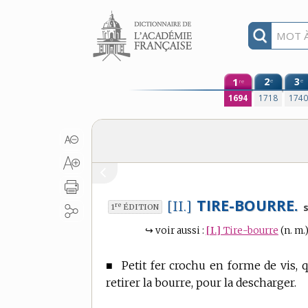
Aller au contenu
1
2
3
e
e
re
1694
1718
174
TIRE-BOURRE.
[II.]
re
s
1
ÉDITION
↪
voir aussi :
[I.]
Tire-bourre
(n. m.
■
Petit fer crochu en forme de vis, 
retirer la bourre, pour la descharger.