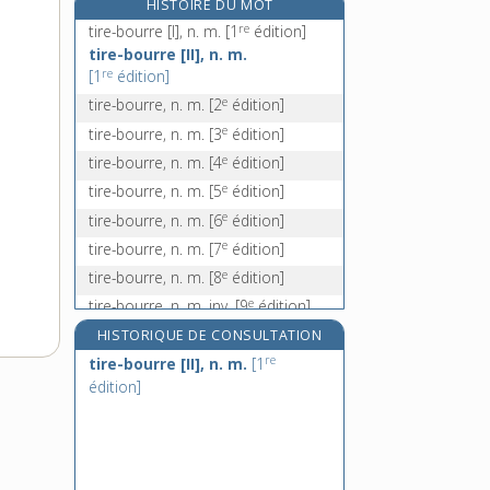
HISTOIRE DU MOT
tire-laine, n. m. inv.
re
tire-bourre [I], n. m.
[1
édition]
e
tire-laisse, n. m.
[7
édition]
tire-bourre [II], n. m.
re
[1
édition]
tire-lait, n. m. inv.
e
tire-bourre, n. m.
[2
édition]
tire-larigot (à), loc. adv.
e
tire-bourre, n. m.
[3
édition]
e
tire-bourre, n. m.
[4
édition]
e
tire-bourre, n. m.
[5
édition]
e
tire-bourre, n. m.
[6
édition]
e
tire-bourre, n. m.
[7
édition]
e
tire-bourre, n. m.
[8
édition]
e
tire-bourre, n. m. inv.
[9
édition]
HISTORIQUE DE CONSULTATION
re
tire-bourre [II], n. m.
[1
édition]