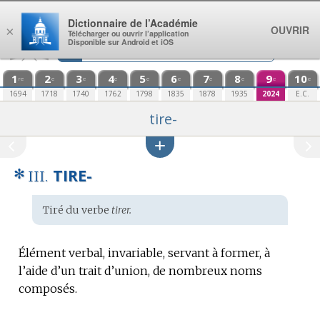
Aller au contenu
Dictionnaire de l’Académie
OUVRIR
×
Télécharger ou ouvrir l’application
Disponible sur Android et iOS
1
2
3
4
5
6
7
8
9
10
re
e
e
e
e
e
e
e
e
e
1694
1718
1740
1762
1798
1835
1878
1935
2024
E.C.
tire-
✻
TIRE-
III.
Étymologie
Tiré du verbe
tirer.
:
Élément verbal, invariable, servant à former, à
l’aide d’un trait d’union, de nombreux noms
composés.