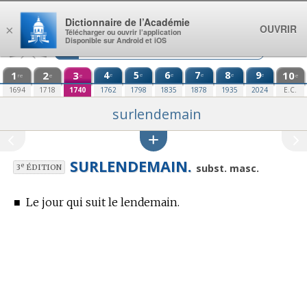
Aller au contenu
Dictionnaire de l’Académie
OUVRIR
×
Télécharger ou ouvrir l’application
Disponible sur Android et iOS
1
2
3
4
5
6
7
8
9
10
e
e
e
e
e
e
re
e
e
e
1694
1718
1740
1762
1798
1835
1878
1935
2024
E.C.
surlendemain
SURLENDEMAIN.
e
subst. masc.
3
ÉDITION
■
Le jour qui suit le lendemain.