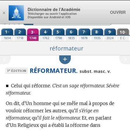
Aller au contenu
Dictionnaire de l’Académie
OUVRIR
×
Télécharger ou ouvrir l’application
Disponible sur Android et iOS
1
2
3
4
5
6
7
8
9
10
re
e
e
e
e
e
e
e
e
e
1694
1718
1740
1762
1798
1835
1878
1935
2024
E.C.
réformateur
RÉFORMATEUR.
e
subst. masc. v.
3
ÉDITION
■
Celui qui réforme.
C’est un sage réformateur. Sévère
réformateur.
On dit, d’Un homme qui se mêle mal à propos de
vouloir réformer les autres, qu’
Il s’érige en
réformateur,
qu’
il fait le réformateur.
Et, en parlant
d’Un Religieux qui a établi la réforme dans