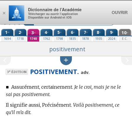
Aller au contenu
Dictionnaire de l’Académie
OUVRIR
×
Télécharger ou ouvrir l’application
Disponible sur Android et iOS
1
2
3
4
5
6
7
8
9
10
re
e
e
e
e
e
e
e
e
e
1694
1718
1740
1762
1798
1835
1878
1935
2024
E.C.
positivement
POSITIVEMENT.
e
adv.
3
ÉDITION
■
Assurément, certainement.
Je le croi, mais je ne le
sai pas positivement.
Il signifie aussi, Précisément.
Voilà positivement, ce
qu’il m’a dit.