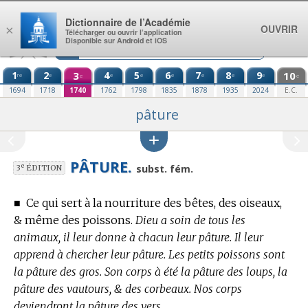
Aller au contenu
Dictionnaire de l’Académie
OUVRIR
×
Télécharger ou ouvrir l’application
Disponible sur Android et iOS
1
2
3
4
5
6
7
8
9
10
re
e
e
e
e
e
e
e
e
e
1694
1718
1740
1762
1798
1835
1878
1935
2024
E.C.
pâture
PÂTURE.
e
subst. fém.
3
ÉDITION
■
Ce qui sert à la nourriture des bêtes, des oiseaux,
& même des poissons.
Dieu a soin de tous les
animaux, il leur donne à chacun leur pâture. Il leur
apprend à chercher leur pâture. Les petits poissons sont
la pâture des gros. Son corps à été la pâture des loups, la
pâture des vautours, & des corbeaux. Nos corps
deviendront la pâture des vers.