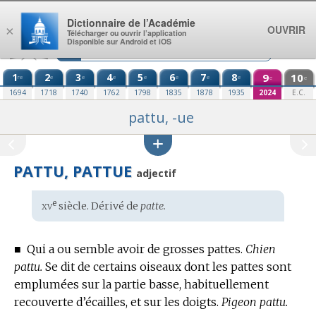
Aller au contenu
Dictionnaire de l’Académie
OUVRIR
×
Télécharger ou ouvrir l’application
Disponible sur Android et iOS
1
2
3
4
5
6
7
8
9
10
re
e
e
e
e
e
e
e
e
e
1694
1718
1740
1762
1798
1835
1878
1935
2024
E.C.
pattu, -ue
PATTU, PATTUE
adjectif
xv
e
Étymologie
siècle. Dérivé de
patte.
:
■
Qui a ou semble avoir de grosses pattes.
Chien
pattu.
Se dit de certains oiseaux dont les pattes sont
emplumées sur la partie basse, habituellement
recouverte d’écailles, et sur les doigts.
Pigeon pattu.