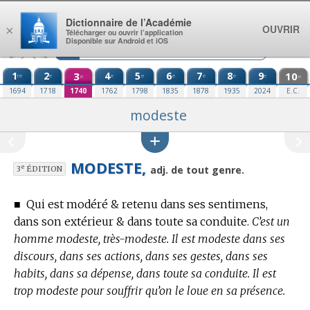
Aller au contenu
Dictionnaire de l’Académie
OUVRIR
×
Télécharger ou ouvrir l’application
Disponible sur Android et iOS
1
2
3
4
5
6
7
8
9
10
re
e
e
e
e
e
e
e
e
e
1694
1718
1740
1762
1798
1835
1878
1935
2024
E.C.
modeste
MODESTE,
e
adj. de tout genre.
3
ÉDITION
■
Qui est modéré & retenu dans ses sentimens,
dans son extérieur & dans toute sa conduite.
C’est un
homme modeste, très-modeste. Il est modeste dans ses
discours, dans ses actions, dans ses gestes, dans ses
habits, dans sa dépense, dans toute sa conduite. Il est
trop modeste pour souffrir qu’on le loue en sa présence.