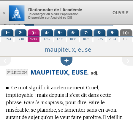
Aller au contenu
Dictionnaire de l’Académie
OUVRIR
×
Télécharger ou ouvrir l’application
Disponible sur Android et iOS
1
2
3
4
5
6
7
8
9
10
re
e
e
e
e
e
e
e
e
e
1694
1718
1740
1762
1798
1835
1878
1935
2024
E.C.
maupiteux, euse
MAUPITEUX, EUSE.
e
adj.
3
ÉDITION
■
Ce mot signifioit anciennement Cruel,
impitoyable ; mais depuis il s’est dit dans cette
phrase,
Faire le maupiteux,
pour dire, Faire le
misérable, se plaindre, se lamenter sans en avoir
autant de sujet qu’on le veut faire paroître.
Il vieillit.