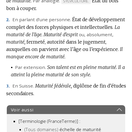
de maturité.
Par analogie.
État du bois
MARQUE
SYLVICULTURE.
bon à couper.
DE
DOMAINE
En parlant d’une personne.
État de développement
2.
:
complet des forces physiques et intellectuelles.
La
maturité de l’âge.
Maturité d’esprit
ou,
absolument
,
maturité,
fermeté, autorité dans le jugement,
auxquelles on parvient avec l’âge ou l’expérience.
Il
manque encore de maturité.
▪
Par extension.
Son talent est en pleine maturité.
Il a
atteint la pleine maturité de son style.
En Suisse.
Maturité fédérale,
diplôme de fin d’études
3.
secondaires.
Voir aussi
[Terminologie (FranceTerme)] :
(Tous domaines)
échelle de maturité