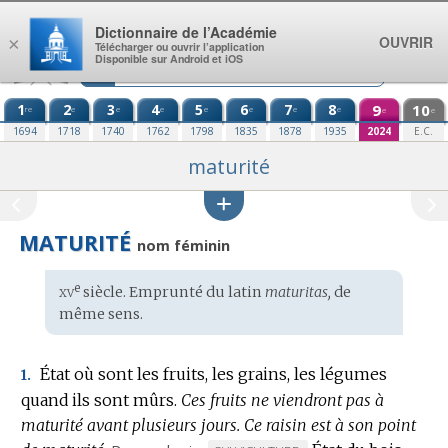
Aller au contenu
Dictionnaire de l’Académie
OUVRIR
×
Télécharger ou ouvrir l’application
Disponible sur Android et iOS
1
2
3
4
5
6
7
8
9
10
re
e
e
e
e
e
e
e
e
e
1694
1718
1740
1762
1798
1835
1878
1935
2024
E.C.
maturité
MATURITÉ
nom féminin
xv
e
Étymologie
siècle. Emprunté du
latin
maturitas,
de
:
même sens.
État où sont les fruits, les grains, les légumes
1.
quand ils sont mûrs.
Ces fruits ne viendront pas à
maturité avant plusieurs jours.
Ce raisin est à son point