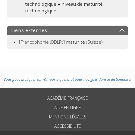
technologique
●
niveau de maturité
technologique
Liens externes
[Francophonie (BDLP)]
maturité
(Suisse)
Vous pouvez cliquer sur n’importe quel mot pour naviguer dans le dictionnaire.
ACADÉMIE FRANÇAISE
AIDE EN LIGNE
MENTIONS LÉGALES
ACCESSIBILITÉ