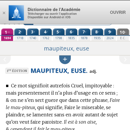
Aller au contenu
Dictionnaire de l’Académie
OUVRIR
×
Télécharger ou ouvrir l’application
Disponible sur Android et iOS
1
2
3
4
5
6
7
8
9
10
e
e
e
e
e
e
e
e
re
e
1694
1718
1740
1762
1798
1835
1878
1935
2024
E.C.
maupiteux, euse
MAUPITEUX, EUSE.
re
adj.
1
ÉDITION
■
Ce mot signifioit autrefois Cruel, impitoyable :
mais presentement il n’a plus d’usage en ce sens ;
& on ne s’en sert guere que dans cette phrase,
Faire
le mau-piteux,
qui signifie, Faire le miserable, se
plaindre, se lamenter sans en avoir autant de sujet
qu’on veut faire paroistre.
Il est à son aise,
& cependant il fait le mau-piteux.