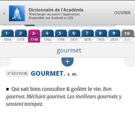
Aller au contenu
Dictionnaire de l’Académie
OUVRIR
×
Télécharger ou ouvrir l’application
Disponible sur Android et iOS
1
2
3
4
5
6
7
8
9
10
re
e
e
e
e
e
e
e
e
e
1694
1718
1740
1762
1798
1835
1878
1935
2024
E.C.
gourmet
GOURMET.
e
s. m.
3
ÉDITION
■
Qui sait bien connoître & goûter le vin.
Bon
gourmet. Méchant gourmet. Les meilleurs gourmets y
seroient trompez.