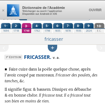
Aller au contenu
Dictionnaire de l’Académie
OUVRIR
×
Télécharger ou ouvrir l’application
Disponible sur Android et iOS
1
2
3
4
5
6
7
8
9
10
re
e
e
e
e
e
e
e
e
e
1694
1718
1740
1762
1798
1835
1878
1935
2024
E.C.
fricasser
FRICASSER.
e
v. a.
3
ÉDITION
■
Faire cuire dans la poële quelque chose, après
l’avoir coupé par morceaux.
Fricasser des poulets, des
tanches, &c.
Il signifie figur. & bassem. Dissiper en débauche
& en bonne chére.
Il fricasse tout. Il a fricassé tout
son bien en moins de rien.