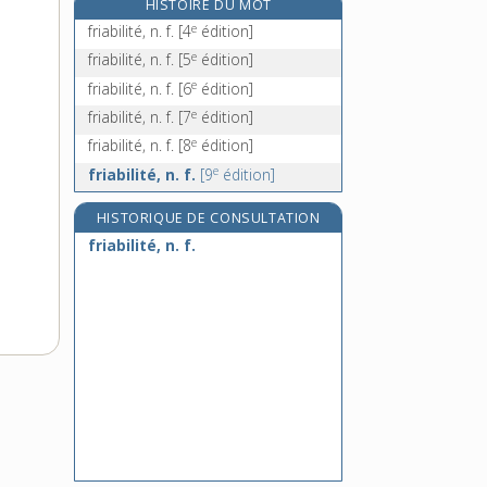
HISTOIRE DU MOT
fricandeau, n. m.
e
friabilité, n. f.
[4
édition]
fricassée, n. f.
e
friabilité, n. f.
[5
édition]
fricasser, v. tr.
e
friabilité, n. f.
[6
édition]
fricasseur, -euse, n.
e
friabilité, n. f.
[7
édition]
e
friabilité, n. f.
[8
édition]
e
friabilité, n. f.
[9
édition]
HISTORIQUE DE CONSULTATION
friabilité, n. f.