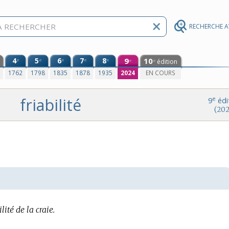
RECHERCHE 
4
5
6
7
8
9
10
e
e
e
e
e
édition
e
e
0
1762
1798
1835
1878
1935
2024
EN COURS
friabilité
e
9
édi
(202
lité de la craie.