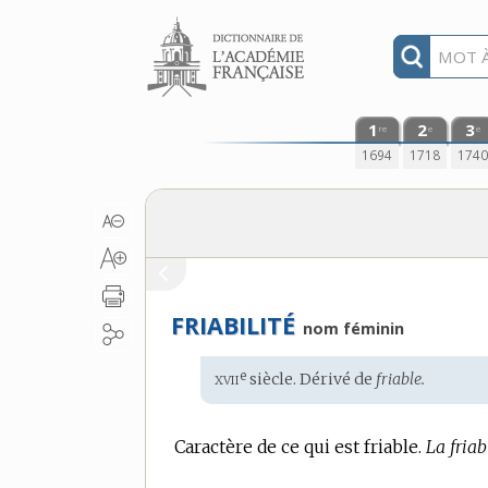
Aller au contenu
1
2
3
re
e
e
1694
1718
174
FRIABILITÉ
nom féminin
xvii
e
Étymologie
siècle. Dérivé de
friable.
:
Caractère de ce qui est friable.
La friabi