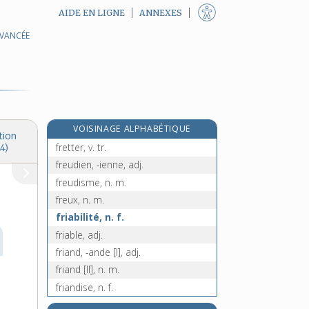
AIDE EN LIGNE
ANNEXES
AVANCÉE
frétiller, v. intr.
fretin, n. m.
frettage, n. m.
frette [I], n. f.
frette [II], n. f.
VOISINAGE ALPHABÉTIQUE
fretté, -ée, adj.
tion
fretter, v. tr.
4)
freudien, -ienne, adj.
freudisme, n. m.
freux, n. m.
friabilité, n. f.
friable, adj.
friand, -ande [I], adj.
friand [II], n. m.
friandise, n. f.
fric, n. m.