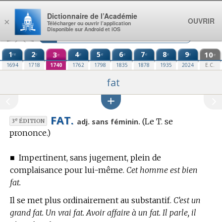
Aller au contenu
Dictionnaire de l’Académie
OUVRIR
×
Télécharger ou ouvrir l’application
Disponible sur Android et iOS
1
2
3
4
5
6
7
8
9
10
re
e
e
e
e
e
e
e
e
e
1694
1718
1740
1762
1798
1835
1878
1935
2024
E.C.
fat
FAT.
(Le T. se
e
adj. sans féminin.
3
ÉDITION
prononce.)
■
Impertinent, sans jugement, plein de
complaisance pour lui-même.
Cet homme est bien
fat.
Il se met plus ordinairement au substantif.
C’est un
grand fat. Un vrai fat. Avoir affaire à un fat. Il parle, il