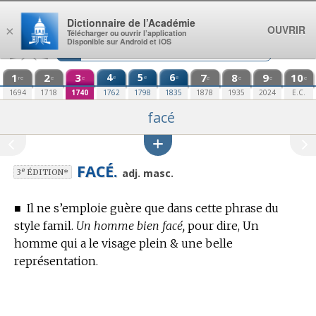
Aller au contenu
Dictionnaire de l’Académie
OUVRIR
×
Télécharger ou ouvrir l’application
Disponible sur Android et iOS
1
2
3
4
5
6
7
8
9
10
e
e
e
re
e
e
e
e
e
e
1694
1718
1740
1762
1798
1835
1878
1935
2024
E.C.
facé
FACÉ.
e
adj. masc.
3
ÉDITION*
■
Il ne s’emploie guère que dans cette phrase du
style famil.
Un homme bien facé,
pour dire, Un
homme qui a le visage plein & une belle
représentation.