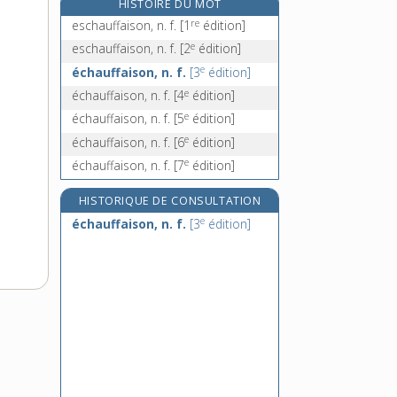
HISTOIRE DU MOT
e
échauffure, n. f.
[7
édition]
re
eschauffaison, n. f.
[1
édition]
échauguette, n. f.
e
eschauffaison, n. f.
[2
édition]
e
échauler, v. tr.
[8
édition]
e
échauffaison, n. f.
[3
édition]
échéance, n. f.
e
échauffaison, n. f.
[4
édition]
e
échauffaison, n. f.
[5
édition]
e
échauffaison, n. f.
[6
édition]
e
échauffaison, n. f.
[7
édition]
HISTORIQUE DE CONSULTATION
e
échauffaison, n. f.
[3
édition]