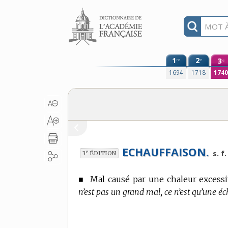
Aller au contenu
1
2
3
re
e
e
1694
1718
174
ECHAUFFAISON.
e
s. f.
3
ÉDITION
■
Mal causé par une chaleur excessiv
n’est pas un grand mal, ce n’est qu’une éc