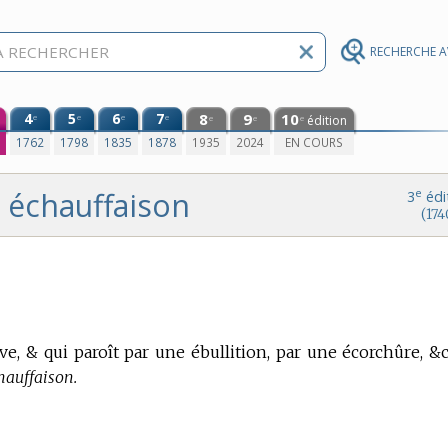
RECHERCHE 
4
5
6
7
8
9
10
e
e
e
e
édition
e
e
e
0
1762
1798
1835
1878
1935
2024
EN COURS
échauffaison
e
3
édi
(174
e, & qui paroît par une ébullition, par une écorchûre, &c
hauffaison.