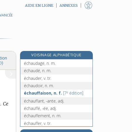
AIDE EN LIGNE
ANNEXES
AVANCÉE
e
écharsement, adv.
[4
édition]
e
écharseté, n. f.
[4
édition]
échasse, n. f.
échassiers, n. m. pl.
e
échauboulé, ée, adj.
[7
édition]
e
VOISINAGE ALPHABÉTIQUE
échauboulure, n. f.
[7
édition]
tion
échaudage, n. m.
0)
échaudé, n. m.
échauder, v. tr.
échaudoir, n. m.
e
échauffaison, n. f.
[7
édition]
échauffant, -ante, adj.
.
Ce
échauffé, -ée, adj.
échauffement, n. m.
échauffer, v. tr.
échauffourée, n. f.