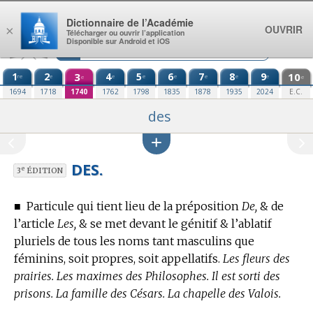
Aller au contenu
Dictionnaire de l’Académie
OUVRIR
×
Télécharger ou ouvrir l’application
Disponible sur Android et iOS
1
2
3
4
5
6
7
8
9
10
re
e
e
e
e
e
e
e
e
e
1694
1718
1740
1762
1798
1835
1878
1935
2024
E.C.
des
DES.
e
3
ÉDITION
■
Particule qui tient lieu de la préposition
De,
& de
l’article
Les,
& se met devant le génitif & l’ablatif
pluriels de tous les noms tant masculins que
féminins, soit propres, soit appellatifs.
Les fleurs des
prairies. Les maximes des Philosophes. Il est sorti des
prisons. La famille des Césars. La chapelle des Valois.