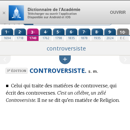
Aller au contenu
Dictionnaire de l’Académie
OUVRIR
×
Télécharger ou ouvrir l’application
Disponible sur Android et iOS
1
2
3
4
5
6
7
8
9
10
re
e
e
e
e
e
e
e
e
e
1694
1718
1740
1762
1798
1835
1878
1935
2024
E.C.
controversiste
CONTROVERSISTE.
e
s. m.
3
ÉDITION
■
Celui qui traite des matiéres de controverse, qui
écrit des controverses.
C’est un célébre, un zélé
Controversiste.
Il ne se dit qu’
en matiére de Religion.