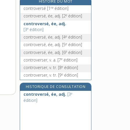
HISTOIRE DU MOT
e
contumelie, n. f.
[2
édition]
re
controversé
[1
édition]
contumelieusement, adv.
e
controversé, ée, adj.
[2
édition]
e
[2
édition]
controversé, ée, adj.
contumelieux, euse, adj.
e
[3
édition]
e
[2
édition]
e
controversé, ée, adj.
[4
édition]
contus, -use, adj.
e
controversé, ée, adj.
[5
édition]
e
controversé, ée, adj.
[6
édition]
e
controverser, v. a.
[7
édition]
e
controverser, v. tr.
[8
édition]
e
controverser, v. tr.
[9
édition]
HISTORIQUE DE CONSULTATION
e
controversé, ée, adj.
[3
édition]