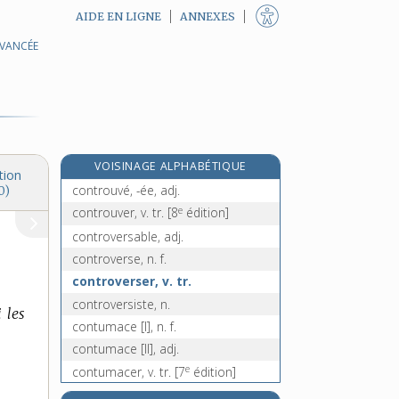
AIDE EN LIGNE
ANNEXES
AVANCÉE
contrition, n. f.
contrôlable, adj.
contrôle, n. m.
contrôler, v. tr.
contrôleur, -euse, n.
VOISINAGE ALPHABÉTIQUE
contrordre, n. m.
tion
controuvé, -ée, adj.
0)
e
controuver, v. tr.
[8
édition]
controversable, adj.
controverse, n. f.
controverser, v. tr.
controversiste, n.
 les
contumace [I], n. f.
contumace [II], adj.
e
contumacer, v. tr.
[7
édition]
e
contumax, adj.
[7
édition]