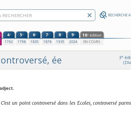
RECHERCHE 
4
5
6
7
8
9
10
e
e
e
e
e
e
édition
e
0
1762
1798
1835
1878
1935
2024
EN COURS
controversé, ée
e
3
édi
(174
adject.
C’est un point controversé dans les Ecoles, controversé parmi