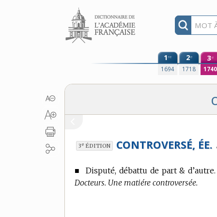
Aller au contenu
1
2
3
re
e
e
1694
1718
174
CONTROVERSÉ, ÉE.
e
3
ÉDITION
■
Disputé, débattu de part & d’autre.
Docteurs. Une matiére controversée.