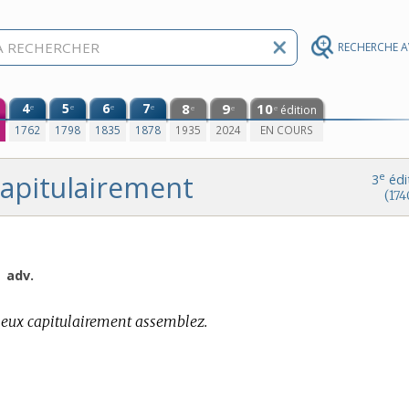
RECHERCHE 
4
5
6
7
8
9
10
e
e
e
e
édition
e
e
e
0
1762
1798
1835
1878
1935
2024
EN COURS
capitulairement
e
3
édi
(174
.
adv.
ieux capitulairement assemblez.