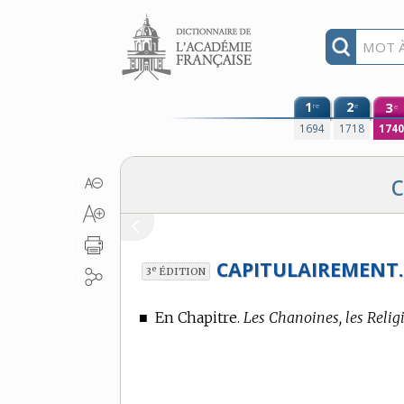
Aller au contenu
1
2
3
re
e
e
1694
1718
174
CAPITULAIREMENT
e
3
ÉDITION
■
En Chapitre.
Les Chanoines, les Relig