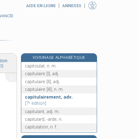
AIDE EN LIGNE
ANNEXES
AVANCÉE
e
capitole, n. m.
[7
édition]
capitolin, -ine, adj.
capiton, n. m.
capitonnage, n. m.
capitonner, v. tr.
VOISINAGE ALPHABÉTIQUE
capitoul, n. m.
tion
capitoulat, n. m.
0)
capitulaire [I], adj.
capitulaire [II], adj.
capitulaire [III], n. m.
capitulairement, adv.
e
[7
édition]
capitulant, adj. m.
capitulard, -arde, n.
capitulation, n. f.
capitule [I], n. m.