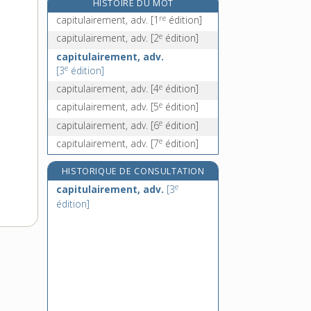
HISTOIRE DU MOT
capitule [II], n. m.
re
capitulairement, adv.
[1
édition]
capitulé, -ée, adj.
e
capitulairement, adv.
[2
édition]
capituler, v. intr.
capitulairement, adv.
e
capivert, n. m.
[5
édition]
e
[3
édition]
e
caplan, n. m.
[7
édition]
e
capitulairement, adv.
[4
édition]
e
capitulairement, adv.
[5
édition]
e
capitulairement, adv.
[6
édition]
e
capitulairement, adv.
[7
édition]
HISTORIQUE DE CONSULTATION
e
capitulairement, adv.
[3
édition]