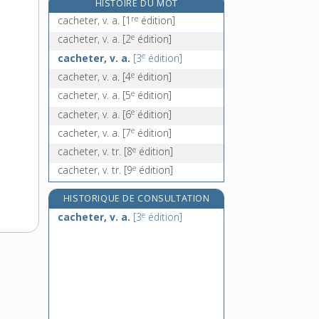
HISTOIRE DU MOT
cachotter, v. tr.
re
cacheter, v. a.
[1
édition]
cachotterie, n. f.
e
cacheter, v. a.
[2
édition]
cachottier, -ière, n.
e
cacheter, v. a.
[3
édition]
cachou, n. m.
e
cacheter, v. a.
[4
édition]
e
cacheter, v. a.
[5
édition]
e
cacheter, v. a.
[6
édition]
e
cacheter, v. a.
[7
édition]
e
cacheter, v. tr.
[8
édition]
e
cacheter, v. tr.
[9
édition]
HISTORIQUE DE CONSULTATION
e
cacheter, v. a.
[3
édition]