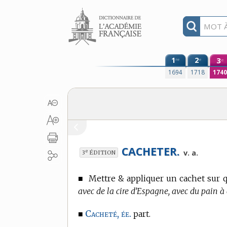
Aller au contenu
1
2
3
re
e
e
1694
1718
174
CACHETER.
e
v. a.
3
ÉDITION
■
Mettre & appliquer un cachet sur 
avec de la cire d’Espagne, avec du pain à 
Cacheté, ée.
■
part.