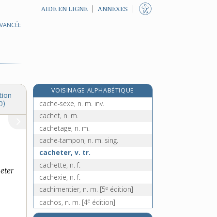
AIDE EN LIGNE
ANNEXES
AVANCÉE
cache-nez, n. m. inv.
cache-pot, n. m. inv.
cache-poussière, n. m. inv.
cacher, -ère [I], adj.
cacher [II], v. tr. et pron.
VOISINAGE ALPHABÉTIQUE
cache-radiateur, n. m. inv.
tion
cache-sexe, n. m. inv.
0)
cachet, n. m.
cachetage, n. m.
cache-tampon, n. m. sing.
cacheter, v. tr.
cachette, n. f.
eter
cachexie, n. f.
e
cachimentier, n. m.
[5
édition]
e
cachos, n. m.
[4
édition]
cachot, n. m.