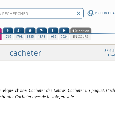
RECHERCHE 
4
5
6
7
8
9
10
e
e
e
e
e
e
édition
e
0
1762
1798
1835
1878
1935
2024
EN COURS
cacheter
e
3
édi
(174
quelque chose.
Cacheter des Lettres. Cacheter un paquet. Cach
chanter. Cacheter avec de la soie, en soie.