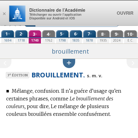
Aller au contenu
Dictionnaire de l’Académie
OUVRIR
×
Télécharger ou ouvrir l’application
Disponible sur Android et iOS
1
2
3
4
5
6
7
8
9
10
re
e
e
e
e
e
e
e
e
e
1694
1718
1740
1762
1798
1835
1878
1935
2024
E.C.
brouillement
BROUILLEMENT.
e
s. m. v.
3
ÉDITION
■
Mélange, confusion.
Il n’a guére d’usage qu’en
certaines phrases, comme
Le brouillement des
couleurs,
pour dire, Le mélange de plusieurs
couleurs brouillées ensemble confusément.